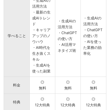
・生成AIの
活用方法
・最新の生
成AIトレン
・生成AIの
・生成AIの
ド
活用方法
活用方法
・キャリア
・ChatGPT
・ChatGPT
学べること
アップのノ
の使い方
の使い方
ウハウ
・AIを使っ
・AI活用マ
・AI時代を
た業務の効
ネタイズ術
生き抜くス
率化
キル
・生成AIを
使った副業
◎
◎
◎
料金
無料
無料
無料
◎
◎
◎
特典
12大特典
12大特典
12大特典