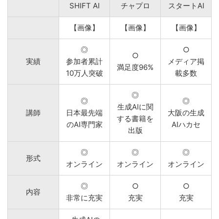
SHIFT AI
チャプロ
スタートAI
【画像】
【画像】
【画像】
◎
○
○
実績
参加者累計
メディア掲
満足度96%
10万人突破
載多数
◎
◎
◎
生成AIに関
講師
日本最先端
大阪の生成
する書籍を
のAI専門家
AIハカセ
出版
◎
◎
◎
形式
オンライン
オンライン
オンライン
◎
○
○
内容
非常に充実
充実
充実