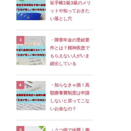
祉手帳2級3級のメリ
ットや知っておきた
い落とし穴
・障害年金の受給要
3
件とは？精神疾患で
もらえない人がいま
続出している
・知らなきゃ損！高
4
額療養費制度は申請
しないと戻ってこな
いお金なの？
・うつ病で休職｜働
5