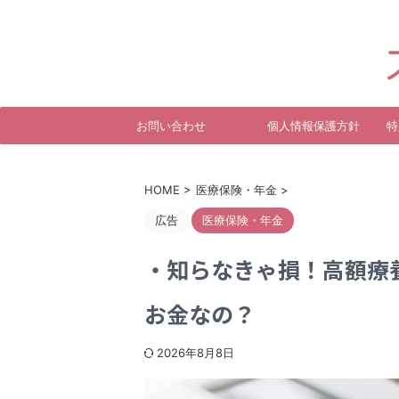
病気やケガなどで働けなくなった
お問い合わせ
個人情報保護方針
特
HOME
>
医療保険・年金
>
広告
医療保険・年金
・知らなきゃ損！高額療
お金なの？
2026年8月8日