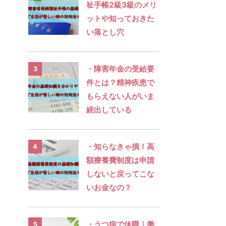
祉手帳2級3級のメリ
ットや知っておきた
い落とし穴
・障害年金の受給要
3
件とは？精神疾患で
もらえない人がいま
続出している
・知らなきゃ損！高
4
額療養費制度は申請
しないと戻ってこな
いお金なの？
・うつ病で休職｜働
5