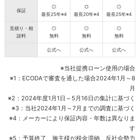
◎
○
◎
保証
最長25年※4
最長20年※4
最長25年※4
見積り・相
◎
◎
◎
談料
無料
無料
無料
公式へ
公式へ
公式へ
※当社提携ローン使用の場合
※1：ECODAで審査を通した場合2024年1月～8
月
※2：2024年度1月1日～5月16日の集計に基づく
※3：当社2024年1月～7月までの調査に基づく
※4：メーカーにより保証内容・年数は異なりま
す
※5：予算終了、施主様が税金滞納、反社会勢力