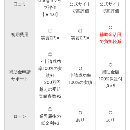
Googleマッ
口コミ
公式サイト
公式サイト
プ評価
で高評価
で高評価
【★4.6】
○
◎
◎
初期費用
補助金活用
実質0円※
実質0円※
で負担軽減
◎
・申請成功
○
率100%の実
○
補助金申請
補助金額
績※1
申請成功率
サポート
100%保証付
・200万円
100%の実績
き※5
越えの受給
実績多数※2
◎
○
○
ローン
業界屈指の
あり
あり
低金利※3