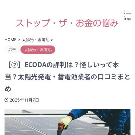
病気やケガなどで働けなくなったり、高齢や障害・育児な
どで経済的に困ったときに使える国からの手当金・支援制
度がすぐに見つけられます。
HOME
>
太陽光・蓄電池
>
広告
太陽光・蓄電池
【②】ECODAの評判は？怪しいって本
当？太陽光発電・蓄電池業者の口コミまと
め
2025年11月7日