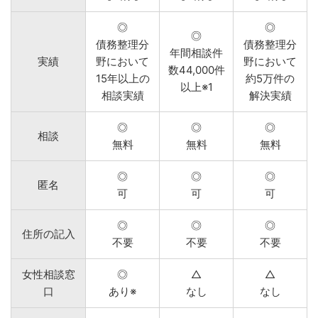
◎
◎
◎
債務整理分
債務整理分
年間相談件
実績
野において
野において
数44,000件
15年以上の
約5万件の
以上※1
相談実績
解決実績
◎
◎
◎
相談
無料
無料
無料
◎
◎
◎
匿名
可
可
可
◎
◎
◎
住所の記入
不要
不要
不要
女性相談窓
◎
△
△
口
あり※
なし
なし