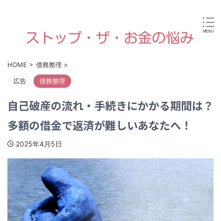
病気やケガなどで働けなくなったり、高齢や障害・育児な
どで経済的に困ったときに使える国からの手当金・支援制
度がすぐに見つけられます。
HOME
>
債務整理
>
広告
債務整理
自己破産の流れ・手続きにかかる期間は？
多額の借金で返済が難しいあなたへ！
2025年4月5日