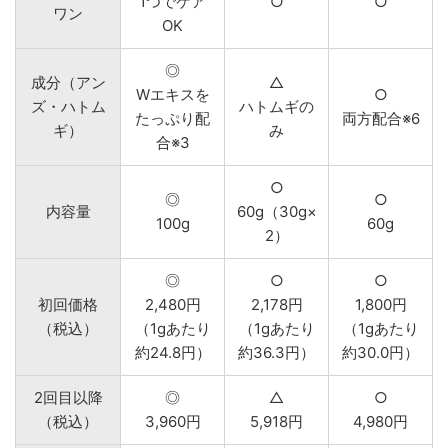
1つでケア
○
○
ワン
OK
◎
成分（アン
△
Wエキスを
○
ズ・ハトム
ハトムギの
たっぷり配
両方配合※6
ギ）
み
合※3
○
◎
○
内容量
60g（30g×
100g
60g
2）
◎
○
○
初回価格
2,480円
2,178円
1,800円
（税込）
（1gあたり
（1gあたり
（1gあたり
約24.8円）
約36.3円）
約30.0円）
2回目以降
◎
△
○
（税込）
3,960円
5,918円
4,980円