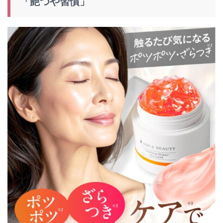
「艶つや習慣」