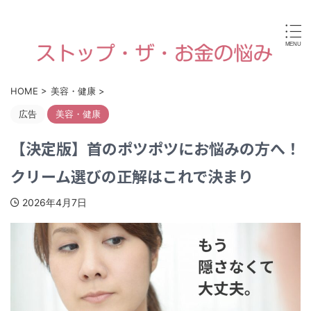
病気やケガなどで働けなくなったり、高齢や障害・育児な
どで経済的に困ったときに使える国からの手当金・支援制
度がすぐに見つけられます。
HOME
>
美容・健康
>
広告
美容・健康
【決定版】首のポツポツにお悩みの方へ！
クリーム選びの正解はこれで決まり
2026年4月7日