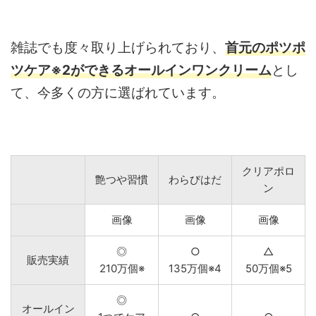
雑誌でも度々取り上げられており、
首元のポツポ
ツケア※2ができるオールインワンクリーム
とし
て、今多くの方に選ばれています。
クリアポロ
艶つや習慣
わらびはだ
ン
画像
画像
画像
◎
○
△
販売実績
210万個※
135万個※4
50万個※5
◎
オールイン