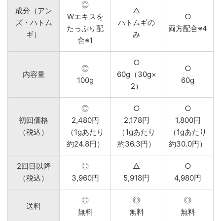
◎
成分（アン
△
Wエキスを
○
ズ・ハトム
ハトムギの
たっぷり配
両方配合※4
ギ）
み
合※1
○
◎
○
内容量
60g（30g×
100g
60g
2）
◎
○
○
初回価格
2,480円
2,178円
1,800円
（税込）
（1gあたり
（1gあたり
（1gあたり
約24.8円）
約36.3円）
約30.0円）
2回目以降
◎
△
○
（税込）
3,960円
5,918円
4,980円
◎
◎
◎
送料
無料
無料
無料