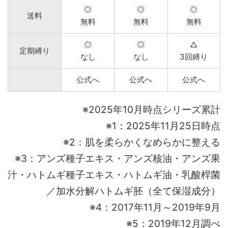
◎
◎
◎
送料
無料
無料
無料
◎
◎
△
定期縛り
なし
なし
3回縛り
公式へ
公式へ
公式へ
※2025年10月時点シリーズ累計
※1：2025年11月25日時点
※2：肌を柔らかくなめらかに整える
※3：アンズ種子エキス・アンズ核油・アンズ果
汁・ハトムギ種子エキス・ハトムギ油・乳酸桿菌
／加水分解ハトムギ胚（全て保湿成分）
※4：2017年11月～2019年9月
※5：2019年12月調べ