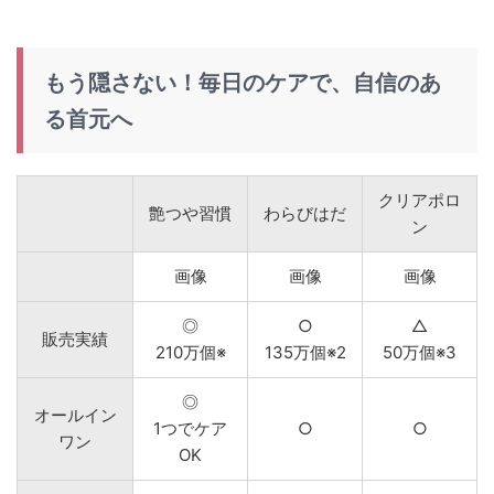
もう隠さない！毎日のケアで、自信のあ
る首元へ
クリアポロ
艶つや習慣
わらびはだ
ン
画像
画像
画像
◎
○
△
販売実績
210万個※
135万個※2
50万個※3
◎
オールイン
1つでケア
○
○
ワン
OK